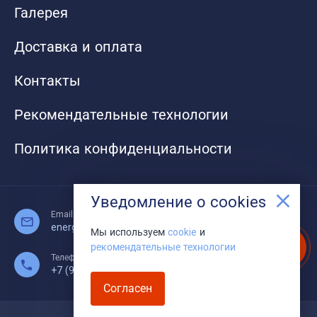
Галерея
Доставка и оплата
Контакты
Рекомендательные технологии
Политика конфиденциальности
Уведомление о cookies
Email:
energy-kovrov@mail.ru
Мы используем
cookie
и
phone
рекомендательные технологии
Телефон:
+7 (910) 180-01-29
Согласен